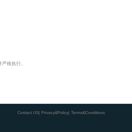
并严格执行。
Contact US|
Privacy&Policy|
Terms&Conditions