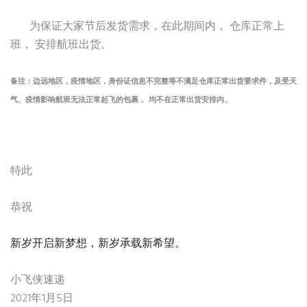
为保证大家节后发货需求，在此期间内，
仓库正常上
班，
安排航班出货。
备注：边远地区，疫情地区，身份证信息不完整等不满足仓库正常出货要求件，及受天
。
气、疫情影响航班无法正常起飞的包裹，
均不在正常出货安排内
特此
恭祝
新岁开启新梦想，新岁承载新希望
。
小飞侠速递
2021
1
5
年
月
日