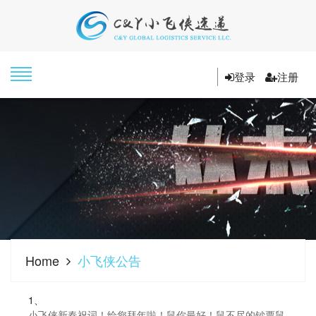
登录
注册
Home
小飞侠公告
1、
小飞侠新春祝词！给您拜年啦！鼠你最好！鼠不尽的钞票鼠